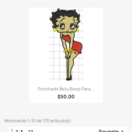
Ponchado Bety Boop Para...
$50.00
Mostrando 1-10 de 170 artículo(s)
1
Siguiente
2
3
…
17