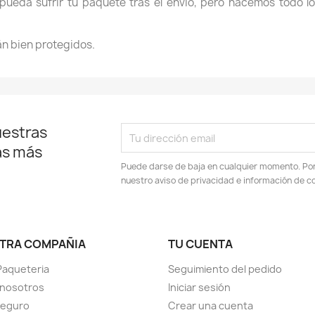
eda sufrir tu paquete tras el envío, pero hacemos todo lo 
án bien protegidos.
uestras
as más
Puede darse de baja en cualquier momento. Por e
nuestro aviso de privacidad e información de c
TRA COMPAÑIA
TU CUENTA
Paqueteria
Seguimiento del pedido
 nosotros
Iniciar sesión
seguro
Crear una cuenta