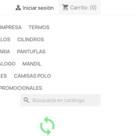
shopping_cart

Carrito:
(0)
Iniciar sesión
 IMPRESA
TERMOS
LLOS
CILINDROS
ARIA
PANTUFLAS
ALOGO
MANDIL
LES
CAMISAS POLO
PROMOCIONALES
search