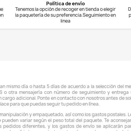
Política de envío
ue
Tenemos la opción de recoger en tienda o elegir
D
on
la paquetería de su preferencia.Seguimiento en
p
linea
n mismo día o hasta 5 días de acuerdo a la selección del me
o otra mensajería con número de seguimiento y entrega sin 
 cargo adicional. Ponte en contacto con nosotros antes de soli
nlace para que puedas seguir tu pedido en línea.
e manipulación y empaquetado, así como los gastos postales. L
te pueden variar según el peso total del paquete. Te aconsej
edidos diferentes, y los gastos de envío se aplicarán pa