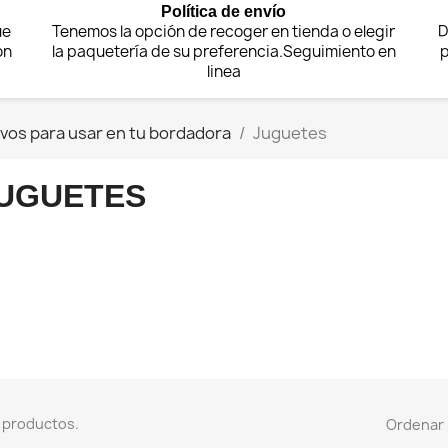
Política de envío
ue
Tenemos la opción de recoger en tienda o elegir
D
on
la paquetería de su preferencia.Seguimiento en
p
linea
vos para usar en tu bordadora
Juguetes
UGUETES
 productos.
Ordenar 