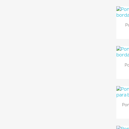
P
Po
Pon