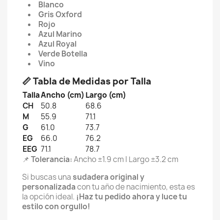
Blanco
Gris Oxford
Rojo
Azul Marino
Azul Royal
Verde Botella
Vino
📏
Tabla de Medidas por Talla
Talla
Ancho (cm)
Largo (cm)
CH
50.8
68.6
M
55.9
71.1
G
61.0
73.7
EG
66.0
76.2
EEG
71.1
78.7
📌
Tolerancia:
Ancho ±1.9 cm | Largo ±3.2 cm
Si buscas una
sudadera original y
personalizada
con tu año de nacimiento, esta es
la opción ideal.
¡Haz tu pedido ahora y luce tu
estilo con orgullo!